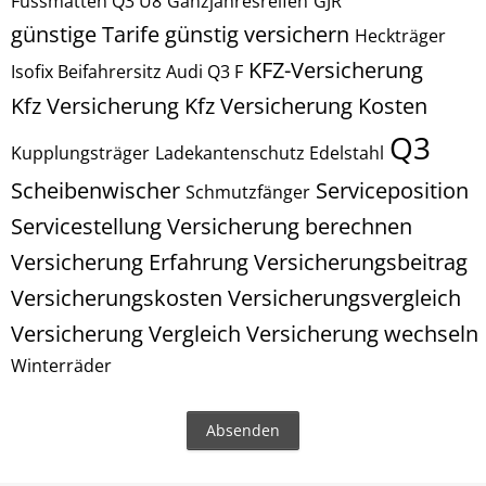
Fussmatten Q3 U8
Ganzjahresreifen
GJR
günstige Tarife
günstig versichern
Heckträger
KFZ-Versicherung
Isofix Beifahrersitz Audi Q3 F
Kfz Versicherung
Kfz Versicherung Kosten
Q3
Kupplungsträger
Ladekantenschutz Edelstahl
Scheibenwischer
Serviceposition
Schmutzfänger
Servicestellung
Versicherung berechnen
Versicherung Erfahrung
Versicherungsbeitrag
Versicherungskosten
Versicherungsvergleich
Versicherung Vergleich
Versicherung wechseln
Winterräder