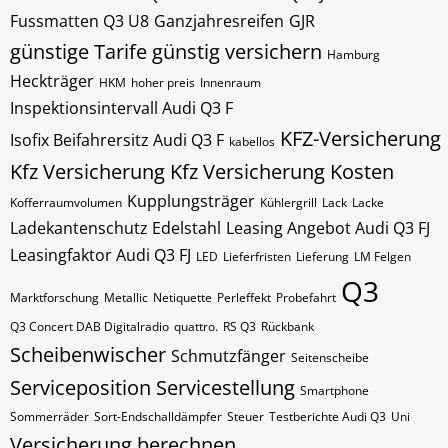
Fussmatten Q3 U8
Ganzjahresreifen
GJR
günstige Tarife
günstig versichern
Hamburg
Heckträger
HKM
hoher preis
Innenraum
Inspektionsintervall Audi Q3 F
KFZ-Versicherung
Isofix Beifahrersitz Audi Q3 F
kabellos
Kfz Versicherung
Kfz Versicherung Kosten
Kupplungsträger
Kofferraumvolumen
Kühlergrill
Lack
Lacke
Ladekantenschutz Edelstahl
Leasing Angebot Audi Q3 FJ
Leasingfaktor Audi Q3 FJ
LED
Lieferfristen
Lieferung
LM Felgen
Q3
Marktforschung
Metallic
Netiquette
Perleffekt
Probefahrt
Q3 Concert DAB Digitalradio
quattro.
RS Q3
Rückbank
Scheibenwischer
Schmutzfänger
Seitenscheibe
Serviceposition
Servicestellung
Smartphone
Sommerräder
Sort-Endschalldämpfer
Steuer
Testberichte Audi Q3
Uni
Versicherung berechnen