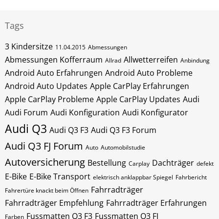
Tags
3 Kindersitze
11.04.2015
Abmessungen
Abmessungen Kofferraum
Allwetterreifen
Allrad
Anbindung
Android Auto Erfahrungen
Android Auto Probleme
Android Auto Updates
Apple CarPlay Erfahrungen
Apple CarPlay Probleme
Apple CarPlay Updates
Audi
Audi Forum
Audi Konfiguration
Audi Konfigurator
Audi Q3
Audi Q3 F3
Audi Q3 F3 Forum
Audi Q3 FJ Forum
Auto
Automobilstudie
Autoversicherung
Bestellung
Dachträger
Carplay
defekt
E-Bike
E-Bike Transport
elektrisch anklappbar Spiegel
Fahrbericht
Fahrradträger
Fahrertüre knackt beim Öffnen
Fahrradträger Empfehlung
Fahrradträger Erfahrungen
Fussmatten Q3 F3
Fussmatten Q3 FJ
Farben