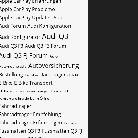
Apple CarPlay Erfahrungen
Apple CarPlay Probleme
Apple CarPlay Updates
Audi
Audi Forum
Audi Konfiguration
Audi Q3
Audi Konfigurator
Audi Q3 F3
Audi Q3 F3 Forum
Audi Q3 FJ Forum
Auto
Autoversicherung
Automobilstudie
Bestellung
Dachträger
Carplay
defekt
E-Bike
E-Bike Transport
elektrisch anklappbar Spiegel
Fahrbericht
Fahrertüre knackt beim Öffnen
Fahrradträger
Fahrradträger Empfehlung
Fahrradträger Erfahrungen
Farben
Fussmatten Q3 F3
Fussmatten Q3 FJ