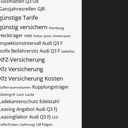
Fussmatten Q3 U8
Ganzjahresreifen
GJR
günstige Tarife
günstig versichern
Hamburg
Heckträger
HKM
hoher preis
Innenraum
Inspektionsintervall Audi Q3 F
Isofix Beifahrersitz Audi Q3 F
kabellos
KFZ-Versicherung
Kfz Versicherung
Kfz Versicherung Kosten
Kupplungsträger
Kofferraumvolumen
Kühlergrill
Lack
Lacke
Ladekantenschutz Edelstahl
Leasing Angebot Audi Q3 FJ
Leasingfaktor Audi Q3 FJ
LED
Lieferfristen
Lieferung
LM Felgen