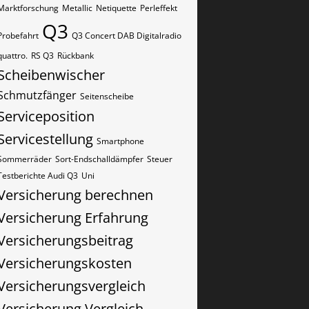
Marktforschung
Metallic
Netiquette
Perleffekt
Q3
Probefahrt
Q3 Concert DAB Digitalradio
quattro.
RS Q3
Rückbank
Scheibenwischer
Schmutzfänger
Seitenscheibe
Serviceposition
Servicestellung
Smartphone
Sommerräder
Sort-Endschalldämpfer
Steuer
Testberichte Audi Q3
Uni
Versicherung berechnen
Versicherung Erfahrung
Versicherungsbeitrag
Versicherungskosten
Versicherungsvergleich
Versicherung Vergleich