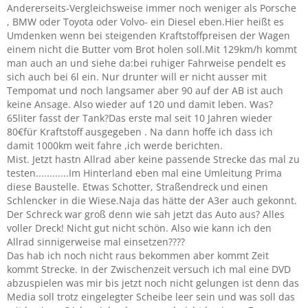
Andererseits-Vergleichsweise immer noch weniger als Porsche
, BMW oder Toyota oder Volvo- ein Diesel eben.Hier heißt es
Umdenken wenn bei steigenden Kraftstoffpreisen der Wagen
einem nicht die Butter vom Brot holen soll.Mit 129km/h kommt
man auch an und siehe da:bei ruhiger Fahrweise pendelt es
sich auch bei 6l ein. Nur drunter will er nicht ausser mit
Tempomat und noch langsamer aber 90 auf der AB ist auch
keine Ansage. Also wieder auf 120 und damit leben. Was?
65liter fasst der Tank?Das erste mal seit 10 Jahren wieder
80€für Kraftstoff ausgegeben . Na dann hoffe ich dass ich
damit 1000km weit fahre ,ich werde berichten.
Mist. Jetzt hastn Allrad aber keine passende Strecke das mal zu
testen............Im Hinterland eben mal eine Umleitung Prima
diese Baustelle. Etwas Schotter, Straßendreck und einen
Schlencker in die Wiese.Naja das hätte der A3er auch gekonnt.
Der Schreck war groß denn wie sah jetzt das Auto aus? Alles
voller Dreck! Nicht gut nicht schön. Also wie kann ich den
Allrad sinnigerweise mal einsetzen????
Das hab ich noch nicht raus bekommen aber kommt Zeit
kommt Strecke. In der Zwischenzeit versuch ich mal eine DVD
abzuspielen was mir bis jetzt noch nicht gelungen ist denn das
Media soll trotz eingelegter Scheibe leer sein und was soll das