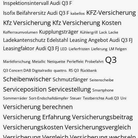
Inspektionsintervall Audi Q3 F
KFZ-Versicherung
Isofix Beifahrersitz Audi Q3 F
kabellos
Kfz Versicherung
Kfz Versicherung Kosten
Kupplungsträger
Kofferraumvolumen
Kühlergrill
Lack
Lacke
Ladekantenschutz Edelstahl
Leasing Angebot Audi Q3 FJ
Leasingfaktor Audi Q3 FJ
LED
Lieferfristen
Lieferung
LM Felgen
Q3
Marktforschung
Metallic
Netiquette
Perleffekt
Probefahrt
Q3 Concert DAB Digitalradio
quattro.
RS Q3
Rückbank
Scheibenwischer
Schmutzfänger
Seitenscheibe
Serviceposition
Servicestellung
Smartphone
Sommerräder
Sort-Endschalldämpfer
Steuer
Testberichte Audi Q3
Uni
Versicherung berechnen
Versicherung Erfahrung
Versicherungsbeitrag
Versicherungskosten
Versicherungsvergleich
Versicherung Vergleich
Versicherung wechseln