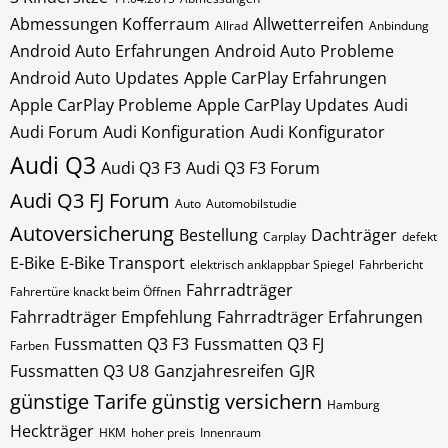
Abmessungen Kofferraum
Allwetterreifen
Allrad
Anbindung
Android Auto Erfahrungen
Android Auto Probleme
Android Auto Updates
Apple CarPlay Erfahrungen
Apple CarPlay Probleme
Apple CarPlay Updates
Audi
Audi Forum
Audi Konfiguration
Audi Konfigurator
Audi Q3
Audi Q3 F3
Audi Q3 F3 Forum
Audi Q3 FJ Forum
Auto
Automobilstudie
Autoversicherung
Bestellung
Dachträger
Carplay
defekt
E-Bike
E-Bike Transport
elektrisch anklappbar Spiegel
Fahrbericht
Fahrradträger
Fahrertüre knackt beim Öffnen
Fahrradträger Empfehlung
Fahrradträger Erfahrungen
Fussmatten Q3 F3
Fussmatten Q3 FJ
Farben
Fussmatten Q3 U8
Ganzjahresreifen
GJR
günstige Tarife
günstig versichern
Hamburg
Heckträger
HKM
hoher preis
Innenraum