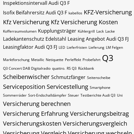
Inspektionsintervall Audi Q3 F
KFZ-Versicherung
Isofix Beifahrersitz Audi Q3 F
kabellos
Kfz Versicherung
Kfz Versicherung Kosten
Kupplungsträger
Kofferraumvolumen
Kühlergrill
Lack
Lacke
Ladekantenschutz Edelstahl
Leasing Angebot Audi Q3 FJ
Leasingfaktor Audi Q3 FJ
LED
Lieferfristen
Lieferung
LM Felgen
Q3
Marktforschung
Metallic
Netiquette
Perleffekt
Probefahrt
Q3 Concert DAB Digitalradio
quattro.
RS Q3
Rückbank
Scheibenwischer
Schmutzfänger
Seitenscheibe
Serviceposition
Servicestellung
Smartphone
Sommerräder
Sort-Endschalldämpfer
Steuer
Testberichte Audi Q3
Uni
Versicherung berechnen
Versicherung Erfahrung
Versicherungsbeitrag
Versicherungskosten
Versicherungsvergleich
Versicherung Vergleich
Versicherung wechseln