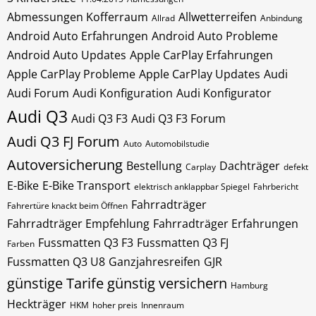
Abmessungen Kofferraum
Allwetterreifen
Allrad
Anbindung
Android Auto Erfahrungen
Android Auto Probleme
Android Auto Updates
Apple CarPlay Erfahrungen
Apple CarPlay Probleme
Apple CarPlay Updates
Audi
Audi Forum
Audi Konfiguration
Audi Konfigurator
Audi Q3
Audi Q3 F3
Audi Q3 F3 Forum
Audi Q3 FJ Forum
Auto
Automobilstudie
Autoversicherung
Bestellung
Dachträger
Carplay
defekt
E-Bike
E-Bike Transport
elektrisch anklappbar Spiegel
Fahrbericht
Fahrradträger
Fahrertüre knackt beim Öffnen
Fahrradträger Empfehlung
Fahrradträger Erfahrungen
Fussmatten Q3 F3
Fussmatten Q3 FJ
Farben
Fussmatten Q3 U8
Ganzjahresreifen
GJR
günstige Tarife
günstig versichern
Hamburg
Heckträger
HKM
hoher preis
Innenraum