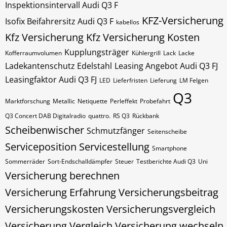
Inspektionsintervall Audi Q3 F
KFZ-Versicherung
Isofix Beifahrersitz Audi Q3 F
kabellos
Kfz Versicherung
Kfz Versicherung Kosten
Kupplungsträger
Kofferraumvolumen
Kühlergrill
Lack
Lacke
Ladekantenschutz Edelstahl
Leasing Angebot Audi Q3 FJ
Leasingfaktor Audi Q3 FJ
LED
Lieferfristen
Lieferung
LM Felgen
Q3
Marktforschung
Metallic
Netiquette
Perleffekt
Probefahrt
Q3 Concert DAB Digitalradio
quattro.
RS Q3
Rückbank
Scheibenwischer
Schmutzfänger
Seitenscheibe
Serviceposition
Servicestellung
Smartphone
Sommerräder
Sort-Endschalldämpfer
Steuer
Testberichte Audi Q3
Uni
Versicherung berechnen
Versicherung Erfahrung
Versicherungsbeitrag
Versicherungskosten
Versicherungsvergleich
Versicherung Vergleich
Versicherung wechseln