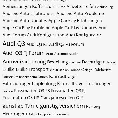
Abmessungen Kofferraum
Allwetterreifen
Allrad
Anbindung
Android Auto Erfahrungen
Android Auto Probleme
Android Auto Updates
Apple CarPlay Erfahrungen
Apple CarPlay Probleme
Apple CarPlay Updates
Audi
Audi Forum
Audi Konfiguration
Audi Konfigurator
Audi Q3
Audi Q3 F3
Audi Q3 F3 Forum
Audi Q3 FJ Forum
Auto
Automobilstudie
Autoversicherung
Bestellung
Dachträger
Carplay
defekt
E-Bike
E-Bike Transport
elektrisch anklappbar Spiegel
Fahrbericht
Fahrradträger
Fahrertüre knackt beim Öffnen
Fahrradträger Empfehlung
Fahrradträger Erfahrungen
Fussmatten Q3 F3
Fussmatten Q3 FJ
Farben
Fussmatten Q3 U8
Ganzjahresreifen
GJR
günstige Tarife
günstig versichern
Hamburg
Heckträger
HKM
hoher preis
Innenraum