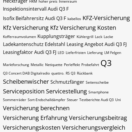
Heckträger
HKM
hoher preis
Innenraum
Inspektionsintervall Audi Q3 F
KFZ-Versicherung
Isofix Beifahrersitz Audi Q3 F
kabellos
Kfz Versicherung
Kfz Versicherung Kosten
Kupplungsträger
Kofferraumvolumen
Kühlergrill
Lack
Lacke
Ladekantenschutz Edelstahl
Leasing Angebot Audi Q3 FJ
Leasingfaktor Audi Q3 FJ
LED
Lieferfristen
Lieferung
LM Felgen
Q3
Marktforschung
Metallic
Netiquette
Perleffekt
Probefahrt
Q3 Concert DAB Digitalradio
quattro.
RS Q3
Rückbank
Scheibenwischer
Schmutzfänger
Seitenscheibe
Serviceposition
Servicestellung
Smartphone
Sommerräder
Sort-Endschalldämpfer
Steuer
Testberichte Audi Q3
Uni
Versicherung berechnen
Versicherung Erfahrung
Versicherungsbeitrag
Versicherungskosten
Versicherungsvergleich