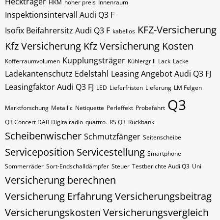
Heckträger
HKM
hoher preis
Innenraum
Inspektionsintervall Audi Q3 F
KFZ-Versicherung
Isofix Beifahrersitz Audi Q3 F
kabellos
Kfz Versicherung
Kfz Versicherung Kosten
Kupplungsträger
Kofferraumvolumen
Kühlergrill
Lack
Lacke
Ladekantenschutz Edelstahl
Leasing Angebot Audi Q3 FJ
Leasingfaktor Audi Q3 FJ
LED
Lieferfristen
Lieferung
LM Felgen
Q3
Marktforschung
Metallic
Netiquette
Perleffekt
Probefahrt
Q3 Concert DAB Digitalradio
quattro.
RS Q3
Rückbank
Scheibenwischer
Schmutzfänger
Seitenscheibe
Serviceposition
Servicestellung
Smartphone
Sommerräder
Sort-Endschalldämpfer
Steuer
Testberichte Audi Q3
Uni
Versicherung berechnen
Versicherung Erfahrung
Versicherungsbeitrag
Versicherungskosten
Versicherungsvergleich